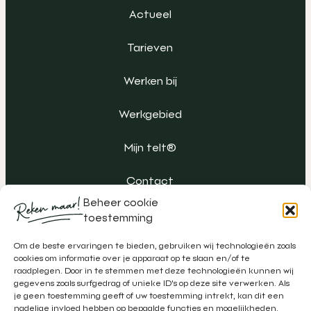
Actueel
Tarieven
Werken bij
Werkgebied
Mijn telt®
Contact
Beheer cookie
toestemming
Om de beste ervaringen te bieden, gebruiken wij technologieën zoals
cookies om informatie over je apparaat op te slaan en/of te
raadplegen. Door in te stemmen met deze technologieën kunnen wij
gegevens zoals surfgedrag of unieke ID's op deze site verwerken. Als
je geen toestemming geeft of uw toestemming intrekt, kan dit een
nadelige invloed hebben op bepaalde functies en mogelijkheden.