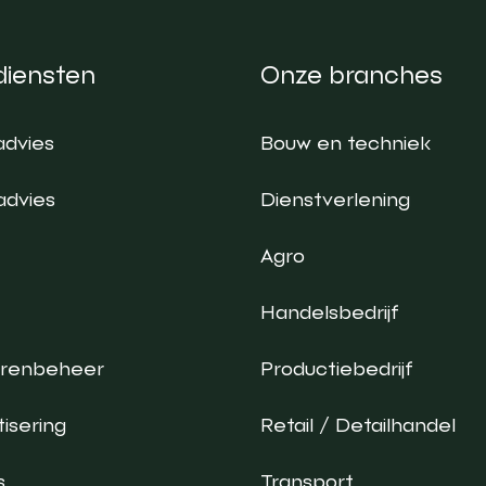
diensten
Onze branches
advies
Bouw en techniek
advies
Dienstverlening
Agro
Handelsbedrijf
urenbeheer
Productiebedrijf
isering
Retail / Detailhandel
s
Transport