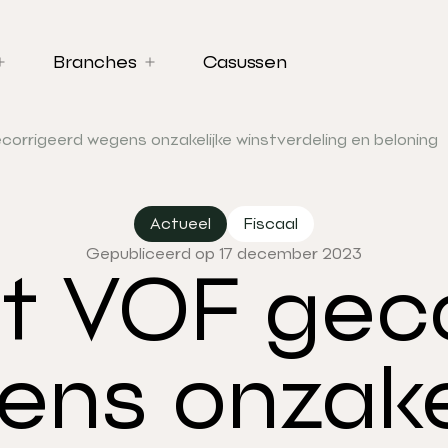
Branches
Casussen
ecorrigeerd wegens onzakelijke winstverdeling en beloning
Actueel
Fiscaal
Gepubliceerd op 17 december 2023
uit VOF gec
ns onzake