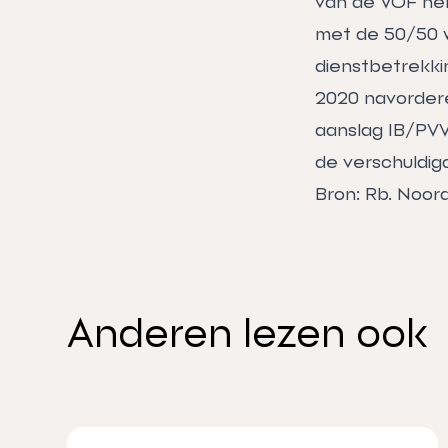
van de VOF hen
met de 50/50 wi
dienstbetrekki
2020 navorderen
aanslag IB/PVV
de verschuldig
Bron: Rb. Noor
Anderen lezen ook