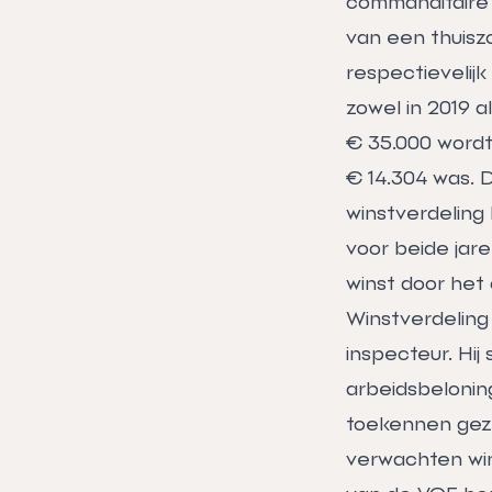
commanditaire 
van een thuiszo
respectievelij
zowel in 2019 
€ 35.000 wordt 
€ 14.304 was. 
winstverdeling 
voor beide jaren
winst door het
Winstverdeling
inspecteur. Hij
arbeidsbeloning
toekennen gezi
verwachten wins