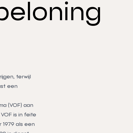
beloning
gen, terwijl
ast een
ma (VOF) aan
OF is in feite
 1979 als een