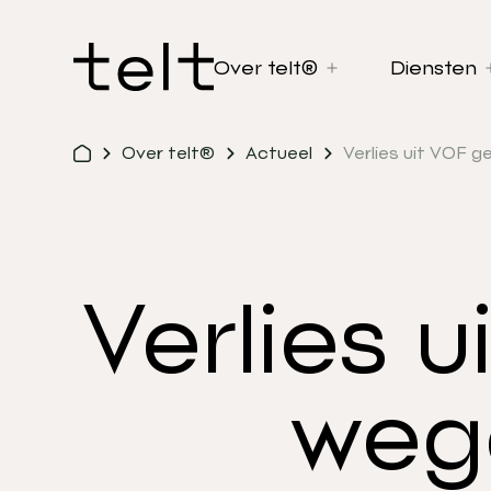
Over telt®
Diensten
Over telt®
Actueel
Verlies uit VOF g
Verlies 
wege