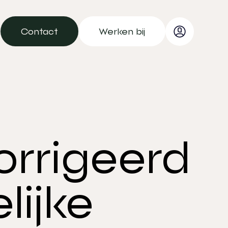
Contact
Werken bij
Contact
Werken bij
orrigeerd
lijke