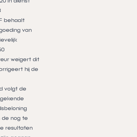
0 in dienst
8
F behaalt
rgoeding van
evelijk
50
teur weigert dit
rrigeert hij de
d volgt de
oegekende
idsbeloning
 de nog te
de resultaten