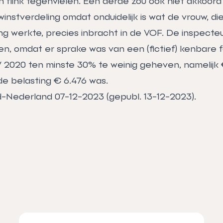
 flink tegenvielen. Een derde zou ook niet akkoord
nstverdeling omdat onduidelijk is wat de vrouw, die
ng werkte, precies inbracht in de VOF. De inspecte
, omdat er sprake was van een (fictief) kenbare fou
 2020 ten minste 30% te weinig geheven, namelijk €
de belasting € 6.476 was.
d-Nederland 07-12-2023 (gepubl. 13-12-2023).