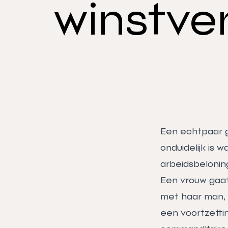
winstve
Een echtpaar ga
onduidelijk is 
arbeidsbeloning
Een vrouw gaat
met haar man, d
een voortzetti