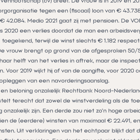
vennootschap (cv) dreef. De vrouw is in 2019 en 202
rgorganisatie tegen een (fiscaal) loon van € 43.73
k € 42.084. Medio 2021 gaat zij met pensioen. De VO
als 2020 een verlies doordat de man een arbeidsve
toegekend, terwijl de winst slechts € 1.182 respecti
De vrouw brengt op grond van de afgesproken 50/
haar helft van het verlies in aftrek, maar de inspec
. Voor 2019 wijkt hij af van de aangifte, voor 2020 co
 opleggen van een navorderingsaanslag.
 en beloning onzakelijk Rechtbank Noord-Nederlan
 stelt terecht dat zowel de winstverdeling als de t
 onzakelijk zijn. Een derde zou niet zo’n hoge arbe
en de (eerdere) winsten van maximaal € 22.491, en
ten. Uit verklaringen van het echtpaar blijkt dat 