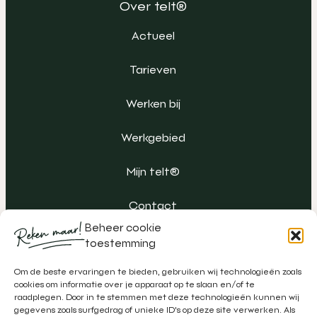
Over telt®
Actueel
Tarieven
Werken bij
Werkgebied
Mijn telt®
Contact
Beheer cookie
toestemming
Om de beste ervaringen te bieden, gebruiken wij technologieën zoals
cookies om informatie over je apparaat op te slaan en/of te
raadplegen. Door in te stemmen met deze technologieën kunnen wij
gegevens zoals surfgedrag of unieke ID's op deze site verwerken. Als