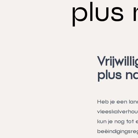
plus
Vrijwil
plus n
Heb je een lan
vleeskalverhou
kun je nog tot
beëindigingsreg