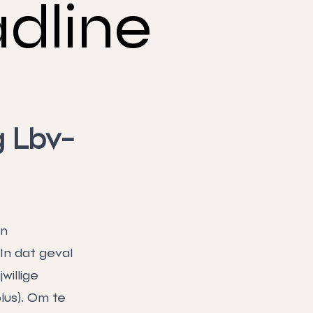
dline
g Lbv-
en
In dat geval
willige
lus
). Om te