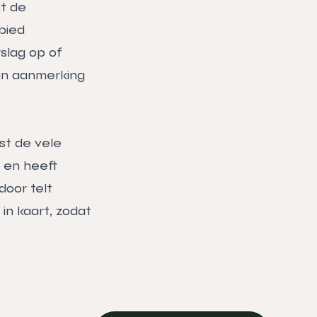
st de
bied
slag op of
 in aanmerking
st de vele
 en heeft
door telt
in kaart, zodat