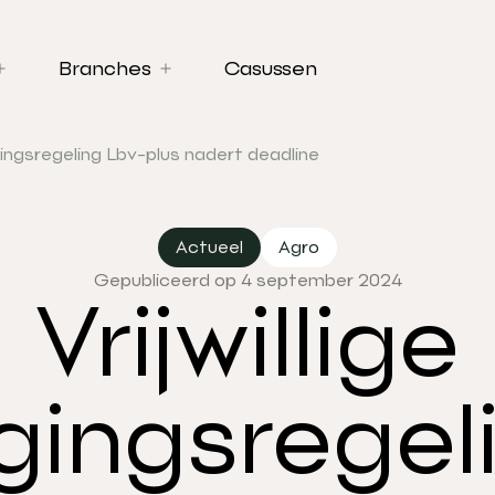
Branches
Casussen
igingsregeling Lbv-plus nadert deadline
Actueel
Agro
Gepubliceerd op 4 september 2024
Vrijwillige
gingsregel