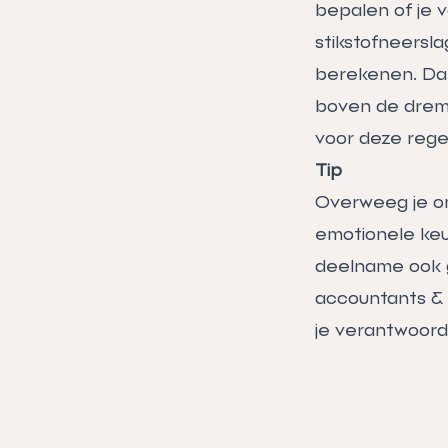
bepalen of je 
stikstofneersl
berekenen. Da
boven de dremp
voor deze regel
Tip
Overweeg je om
emotionele keu
deelname ook g
accountants & 
je verantwoord