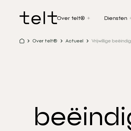
Over telt®
Diensten
Over telt®
Actueel
Vrijwillige beëind
beëindi