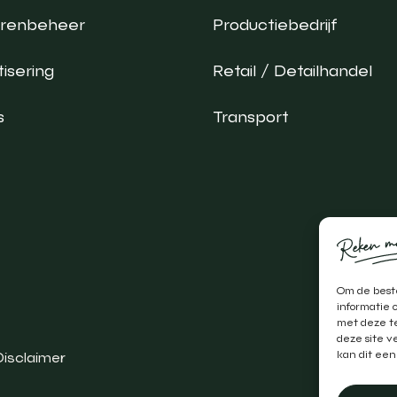
urenbeheer
Productiebedrijf
isering
Retail / Detailhandel
s
Transport
Om de beste
informatie 
met deze te
deze site v
kan dit een
Disclaimer
Realis