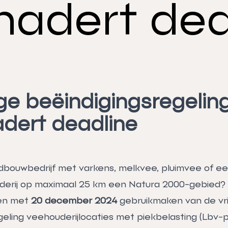
 nadert dea
lige beëindigingsregelin
adert deadline
dbouwbedrijf met varkens, melkvee, pluimvee of e
derij op maximaal 25 km een Natura 2000-gebied? 
 en met
20 december 2024
gebruikmaken van de vrij
eling veehouderijlocaties met piekbelasting (
Lbv-p