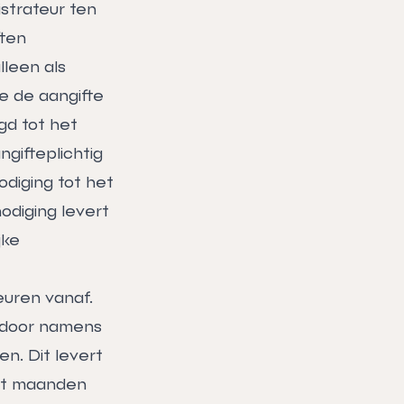
istrateur ten
ften
leen als
ie de aangifte
gd tot het
ngifteplichtig
odiging tot het
odiging levert
jke
euren vanaf.
d door namens
en. Dit levert
ht maanden