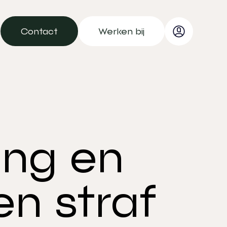
Contact
Werken bij
Contact
Werken bij
ing en
en straf