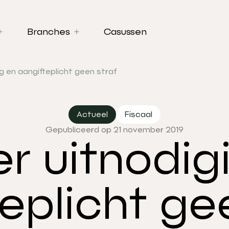
Branches
Casussen
g en aangifteplicht geen straf
Actueel
Fiscaal
Gepubliceerd op 21 november 2019
r uitnodig
eplicht ge