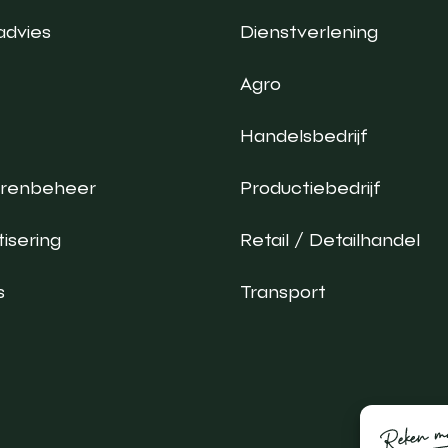
advies
Dienstverlening
Agro
Handelsbedrijf
urenbeheer
Productiebedrijf
isering
Retail / Detailhandel
s
Transport