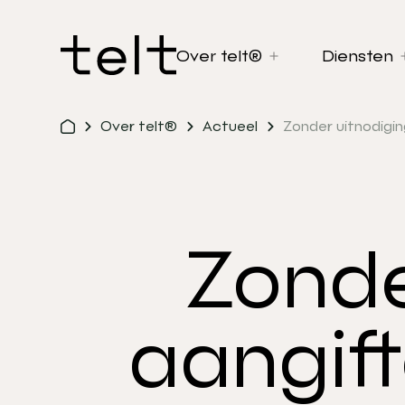
Over telt®
Diensten
Over telt®
Actueel
Zonder uitnodigin
Zonde
aangift