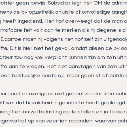
echter geen bewijs. Subsidiair legt het OM de admin
amens de bv opzettelijk onjuiste of onvolledige aangi
 heeft ingediend. Het hof overweegt dat de man al
strafbare feit valt aan te merken als hij degene is d
Daartoe moet hij volgens het hof zelf zijn uitgenodi
te. Dit is hier niet het geval, omdat alleen de bv aa
rateur zou nog wel verplicht kunnen zijn om zo’n uitn
te aan te vragen. Het niet aanvragen van zo’n uitn
een bestuurlijke boete op, maar geen strafrechteli
eur komt er overigens niet geheel zonder kleersch
t wel dat hij valsheid in geschrifte heeft gepleeg
aangiften omzetbelasting op te stellen en in te dien
genisstraf op van veertien maanden, waarvan ac