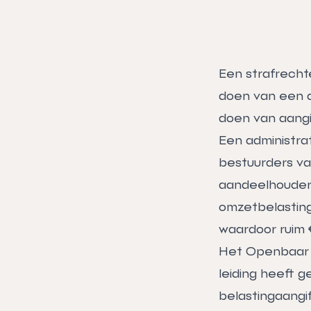
Een strafrechte
doen van een aa
doen van aangi
Een administrat
bestuurders va
aandeelhouder 
omzetbelasting 
waardoor ruim 
Het Openbaar Mi
leiding heeft g
belastingaangi