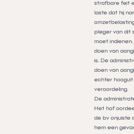
strafbare feit 
laste dat hij n
omzetbelasting
pleger van dit 
moet indienen. 
doen van aangif
is. De administ
doen van aangif
echter hooguit 
veroordeling.
De administrat
Het hof oordeel
de bv onjuiste 
hem een gevan