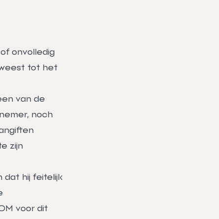
 of onvolledig
eweest tot het
 een van de
knemer, noch
angiften
e zijn
t hij feitelijk
e
OM voor dit